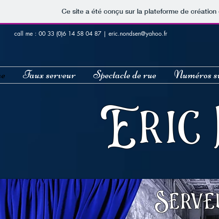
Ce site a été conçu sur la plateforme de création 
call me : 00 33 (0)6 14 58 04 87 |
eric.nondsen@yahoo.fr
e
Faux serveur
Spectacle de rue
Numéros su
Eric
Serve