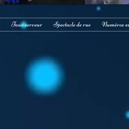
Faux serveur
Spectacle de rue
Numéros su