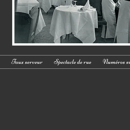
Faux serveur
Spectacle de rue
Numéros su